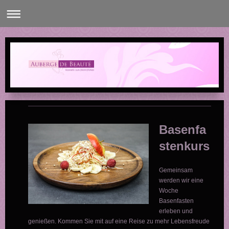
Basenfa
stenkurs
Gemeinsam
werden wir eine
Woche
Basenfasten
erleben und
genießen. Kommen Sie mit auf eine Reise zu mehr Lebensfreude